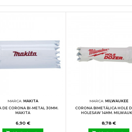
MARCA:
MAKITA
MARCA:
MILWAUKEE
 DE CORONA BI-METAL 30MM.
CORONA BIMETÁLICA HOLE 
MAKITA
HOLESAW 14MM. MILWAU
Precio
Precio
6,90 €
8,78 €