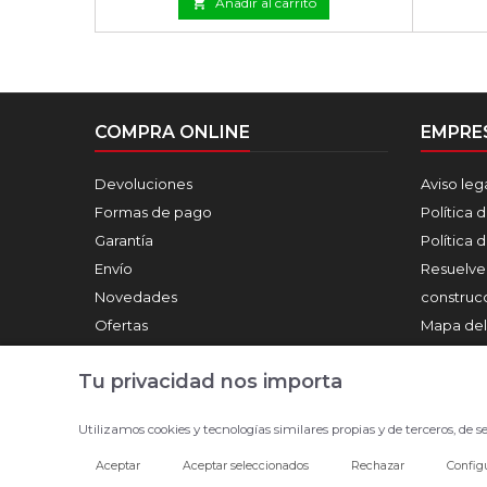

Añadir al carrito
COMPRA ONLINE
EMPRE
Devoluciones
Aviso leg
Formas de pago
Política 
Garantía
Política 
Envío
Resuelve
Novedades
construcc
Ofertas
Mapa del 
Nuestras 
Tu privacidad nos importa
Construcc
Utilizamos cookies y tecnologías similares propias y de terceros, de
Aceptar
Aceptar seleccionados
Rechazar
Config