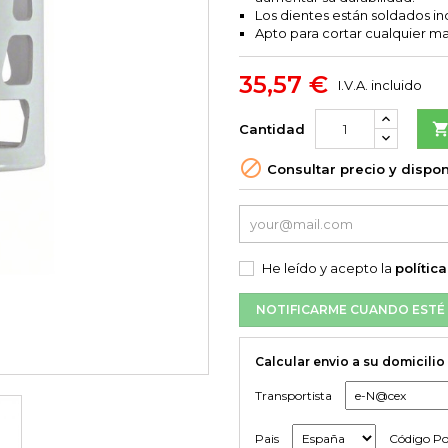
Los dientes están soldados i
Apto para cortar cualquier ma
35,57 €
I.V.A. incluido
Cantidad

Consultar precio y dispon
He leído y acepto la
polític
NOTIFICARME CUANDO ESTÉ 
Calcular envio a su domicilio
Transportista
Pais
Código Po