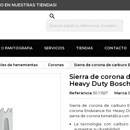
O EN NUESTRAS TIENDAS!
search
PANTOGRAFIA
SERVICIOS
TIENDAS
CONTACTO
les de herramientas
Coronas
Sierra de corona de carburo
Sierra de corona 
Heavy Duty Bosc
Referencia
50.1.1527
Marca
Sierra de corona de carburo 
corona Endurance for Heavy Du
sierra de corona bimetálica con 
La tecnología con carburo 
aumentar su durabilidad.