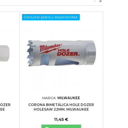
<
>
Consultar precio y disponibilidad.
Consultar pre
MARCA:
MILWAUKEE
DOZER
CORONA BIMETÁLICA HOLE DOZER
DIAM
KEE
HOLESAW 22MM. MILWAUKEE
SECO/
Precio
11,45 €