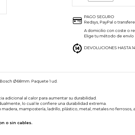
PAGO SEGURO
Redsys, PayPal o transfere
A domicilio con coste o re
Elige tu método de envío a
DEVOLUCIONES HASTA 14
y Bosch Ø68mm. Paquete 1 ud.
a adicional al calor para aumentar su durabilidad.
idualmente, lo cual le confiere una durabilidad extrema.
 en madera, mampostería, ladrillo, plástico, metal, metales no ferrosos,
on o sin cables.