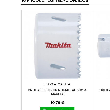
16 PRODUCTOS RELACIONADOS:
MARCA:
MAKITA
BROCA DE CORONA BI-METAL 60MM.
BROCA
MAKITA
Precio
10,79 €