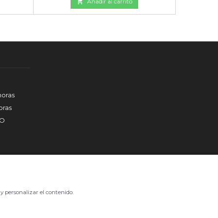

Añadir al carrito
horas
ras
DO
y personalizar el contenido.