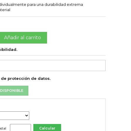
ndividualmente para una durabilidad extrema
terial
Añadir al carrito

ibilidad.
a de protección de datos.
DISPONIBLE
stal