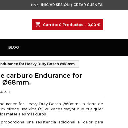
Hola,
INICIAR SESIÓN
|
CREAR CUENTA
shopping_cart
Carrito:
0
Productos - 0,00 €
BLOG
 Endurance for Heavy Duty Bosch Ø68mm.
de carburo Endurance for
h Ø68mm.
Bosch
Endurance for Heavy Duty Bosch Ø68mm. La sierra de
ty ofrece una vida útil 20 veces mayor que cualquier
los materiales más duros:
proporciona una resistencia adicional al calor para