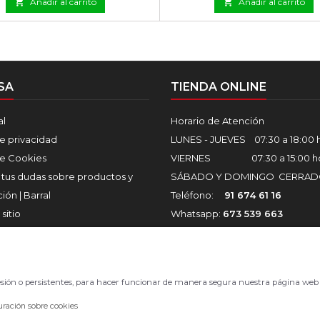

Añadir al carrito

Añadir al carrito
SA
TIENDA ONLINE
al
Horario de Atención
de privacidad
LUNES - JUEVES 07:30 a 18:00 
de Cookies
VIERNES 07:30 a 15:00 ho
 tus dudas sobre productos y
SÁBADO Y DOMINGO CERRA
ión | Barral
Teléfono:
91 674 61 16
sitio
Whatsapp:
673 539 663
Tiendas de Bricolaje y
Email:
info@barral.com
ión | Barral
 sesión o persistentes, para hacer funcionar de manera segura nuestra página web 
© Copyright 2026 Showroom Barral S.L.U..
uración sobre cookies