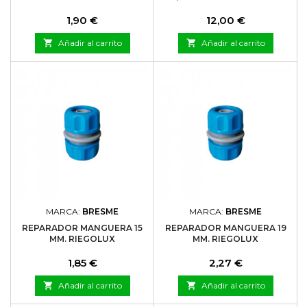
Precio
Precio
1,90 €
12,00 €

Añadir al carrito

Añadir al carrito
MARCA:
BRESME
MARCA:
BRESME
REPARADOR MANGUERA 15
REPARADOR MANGUERA 19
MM. RIEGOLUX
MM. RIEGOLUX
Precio
Precio
1,85 €
2,27 €

Añadir al carrito

Añadir al carrito