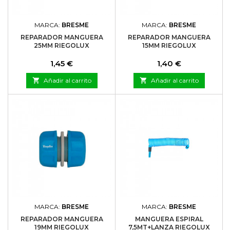
MARCA:
BRESME
MARCA:
BRESME
REPARADOR MANGUERA
REPARADOR MANGUERA
25MM RIEGOLUX
15MM RIEGOLUX
Precio
Precio
1,45 €
1,40 €

Añadir al carrito

Añadir al carrito
MARCA:
BRESME
MARCA:
BRESME
REPARADOR MANGUERA
MANGUERA ESPIRAL
19MM RIEGOLUX
7,5MT+LANZA RIEGOLUX