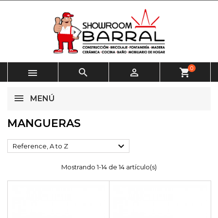
0



shopping_cart
MENÚ
MANGUERAS

Reference, A to Z
Mostrando 1-14 de 14 artículo(s)