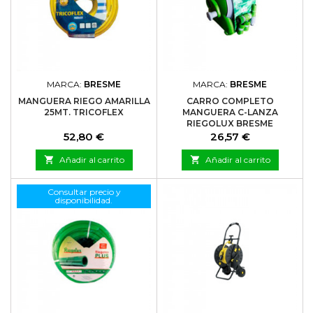
MARCA:
BRESME
MARCA:
BRESME
MANGUERA RIEGO AMARILLA
CARRO COMPLETO
25MT. TRICOFLEX
MANGUERA C-LANZA
RIEGOLUX BRESME
Precio
Precio
52,80 €
26,57 €

Añadir al carrito

Añadir al carrito
Consultar precio y
disponibilidad.