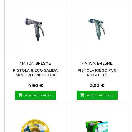
MARCA:
BRESME
MARCA:
BRESME
PISTOLA RIEGO SALIDA
PISTOLA RIEGO PVC
MULTIPLE RIEGOLUX
RIEGOLUX
Precio
Precio
4,80 €
3,93 €

Añadir al carrito

Añadir al carrito