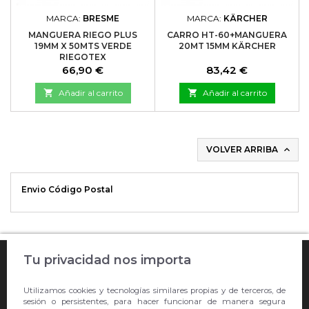
MARCA:
BRESME
MARCA:
KÄRCHER
MANGUERA RIEGO PLUS
CARRO HT-60+MANGUERA
19MM X 50MTS VERDE
20MT 15MM KÄRCHER
RIEGOTEX
Precio
Precio
66,90 €
83,42 €

Añadir al carrito

Añadir al carrito
VOLVER ARRIBA

Envio Código Postal

Tu privacidad nos importa
COMPRA ONLINE

Utilizamos cookies y tecnologías similares propias y de terceros, de
EMPRESA
sesión o persistentes, para hacer funcionar de manera segura