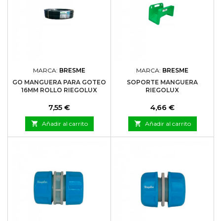
MARCA:
BRESME
MARCA:
BRESME
GO MANGUERA PARA GOTEO
SOPORTE MANGUERA
16MM ROLLO RIEGOLUX
RIEGOLUX
Precio
Precio
7,55 €
4,66 €

Añadir al carrito

Añadir al carrito