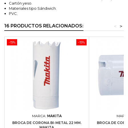
Cartón yeso.
Materiales tipo Sándwich.
PVC.
16 PRODUCTOS RELACIONADOS:
<
>
-15%
-15%
MARCA:
MAKITA
MARC
BROCA DE CORONA BI-METAL 22 MM.
BROCA DE CORON
MAKITA
M