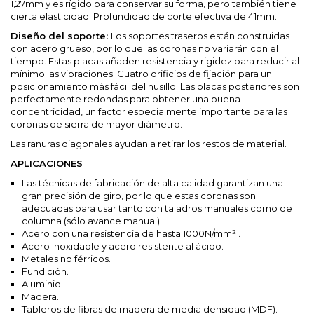
1,27mm y es rígido para conservar su forma, pero también tiene
cierta elasticidad. Profundidad de corte efectiva de 41mm.
Diseño del soporte:
Los soportes traseros están construidas
con acero grueso, por lo que las coronas no variarán con el
tiempo. Estas placas añaden resistencia y rigidez para reducir al
mínimo las vibraciones. Cuatro orificios de fijación para un
posicionamiento más fácil del husillo. Las placas posteriores son
perfectamente redondas para obtener una buena
concentricidad, un factor especialmente importante para las
coronas de sierra de mayor diámetro.
Las ranuras diagonales ayudan a retirar los restos de material.
APLICACIONES
Las técnicas de fabricación de alta calidad garantizan una
gran precisión de giro, por lo que estas coronas son
adecuadas para usar tanto con taladros manuales como de
columna (sólo avance manual).
Acero con una resistencia de hasta 1000N/mm² .
Acero inoxidable y acero resistente al ácido.
Metales no férricos.
Fundición.
Aluminio.
Madera.
Tableros de fibras de madera de media densidad (MDF).