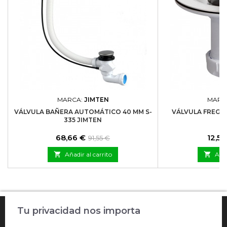
MARCA:
JIMTEN
MARC
VÁLVULA BAÑERA AUTOMÁTICO 40 MM S-
VÁLVULA FREGADE
335 JIMTEN
J
Precio
Precio
Prec
68,66 €
12,58
91,55 €
base

Añadir al carrito

Añad

Tu privacidad nos importa
COMPRA ONLINE