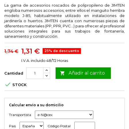
La gama de accesorios roscados de polipropileno de JIMTEN
engloba numerosos accesorios, entre ellos el manguito hembra
modelo J-85, habitualmente utilizado en instalaciones de
jardinería o huertos. JIMTEN cuenta con numerosas piezas de
diferentes materiales (PP, PPR, PVC...) para ofrecer al profesional
soluciones integrales para sus trabajos de fontanería,
saneamiento y construcción.
1,31 €
1,74 €
25% de descuento
I.V.A. incluido
48/72 Horas
Añadir al carrito

Cantidad

STOCK
Calcular envio a su domicilio
Transportista
Pais
Código Postal