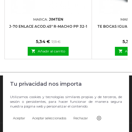
MARCA:
JIMTEN
MARC
J-70 ENLACE ACOD.45º R-MACHO PP 32-1
TE BOCAS IGUALE
Precio
Precio
Prec
5,34 €
5,39
7,11 €
base

Añadir al carrito

Añad

Tu privacidad nos importa
COMPRA ONLINE

Utilizamos cookies y tecnologías similares propias y de terceros, de
EMPRESA
sesión o persistentes, para hacer funcionar de manera segura
nuestra página web y personalizar el contenido.

CONTACTO
Aceptar
Aceptar seleccionados
Rechazar
© Copyright 2026 Showroom Barral S.L.U..