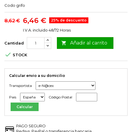
Codo grifo
6,46 €
8,62 €
25% de descuento
I.V.A. incluido
48/72 Horas
Añadir al carrito

Cantidad

STOCK
Calcular envio a su domicilio
Transportista
Pais
Código Postal
PAGO SEGURO
Redsys, PayPal o transferencia bancaria.