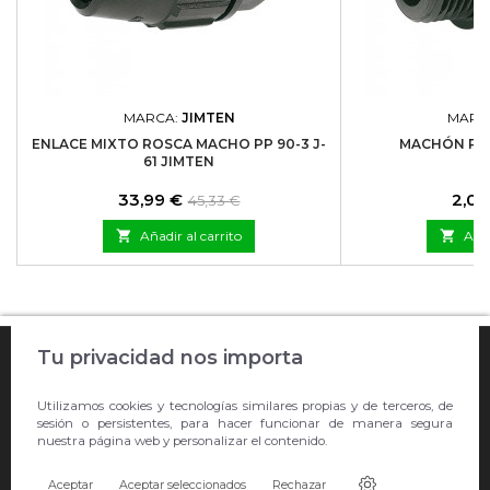
MARCA:
JIMTEN
MARC
ENLACE MIXTO ROSCA MACHO PP 90-3 J-
MACHÓN PP 
61 JIMTEN
Precio
Precio
Prec
33,99 €
2,06
45,33 €
base

Añadir al carrito

Añad

Tu privacidad nos importa
COMPRA ONLINE

Utilizamos cookies y tecnologías similares propias y de terceros, de
EMPRESA
sesión o persistentes, para hacer funcionar de manera segura
nuestra página web y personalizar el contenido.

CONTACTO
Aceptar
Aceptar seleccionados
Rechazar