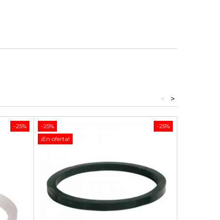
<
>
-25%
-25%
-25%
-25%
¡En oferta!