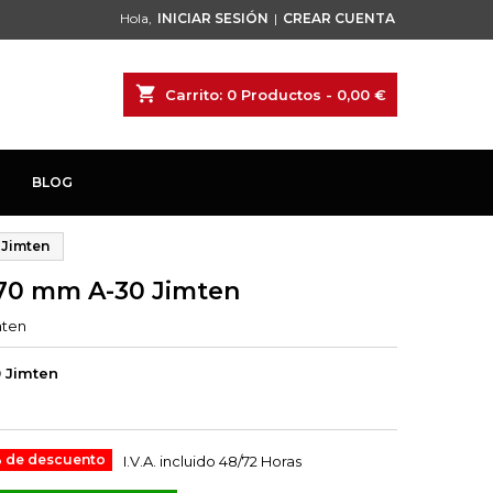
Hola,
INICIAR SESIÓN
|
CREAR CUENTA
shopping_cart
Carrito:
0
Productos - 0,00 €
BLOG
 Jimten
70 mm A-30 Jimten
mten
 Jimten
 de descuento
I.V.A. incluido
48/72 Horas