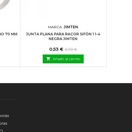
MARCA:
JIMTEN
BO 70 MM
JUNTA PLANA PARA RACOR SIFÓN 1 1-4
J-79
NEGRA JIMTEN
Precio
Precio
0,53 €
0,70 €
base

Añadir al carrito
horas
ras
DO