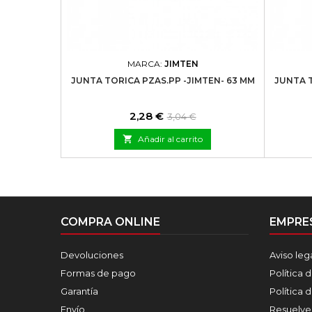
MARCA:
JIMTEN
JUNTA TORICA PZAS.PP -JIMTEN- 63 MM
JUNTA T
Precio
Precio
2,28 €
3,04 €
base

Añadir al carrito
COMPRA ONLINE
EMPRE
Devoluciones
Aviso leg
Formas de pago
Política 
Garantía
Política 
Envío
Resuelve