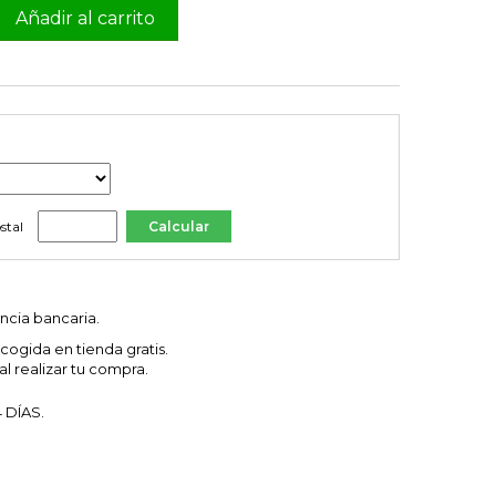
Añadir al carrito

stal
ncia bancaria.
cogida en tienda gratis.
l realizar tu compra.
 DÍAS.