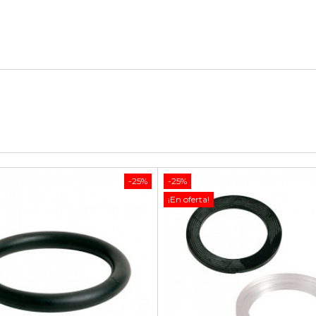
-25%
-25%
¡En oferta!