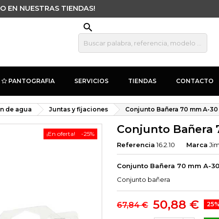
O EN NUESTRAS TIENDAS!
search
PANTOGRAFIA
SERVICIOS
TIENDAS
CONTACTO
ón de agua
Juntas y fijaciones
Conjunto Bañera 70 mm A-30
Conjunto Bañera 
¡En oferta!
-25%
Referencia
16.2.10
Marca
Ji
Conjunto Bañera 70 mm A-30
Conjunto bañera
50,88 €
67,84 €
25%