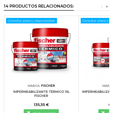
14 PRODUCTOS RELACIONADOS:
<
>
Consultar precio y disponibilidad.
Consultar precio y di
MARCA:
FISCHER
MARC
IMPERMEABILIZANTE TÉRMICO 15L
IMPERMEABILIZANT
FISCHER
FI
Precio
Pr
135,35 €
63

Añadir al carrito

Añad