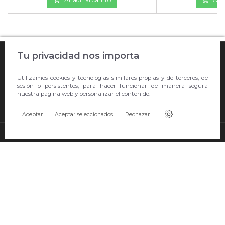

Tu privacidad nos importa
COMPRA ONLINE

Utilizamos cookies y tecnologías similares propias y de terceros, de
EMPRESA
sesión o persistentes, para hacer funcionar de manera segura
nuestra página web y personalizar el contenido.

CONTACTO
Aceptar
Aceptar seleccionados
Rechazar
© Copyright 2026 Showroom Barral S.L.U..