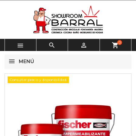
0



shopping_cart
MENÚ
Consultar precio y disponibilidad.