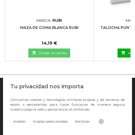
MARCA:
RUBI
MAR
MAZA DE GOMA BLANCA RUBI
TALOCHA PUNTA D
Precio
P
14,19 €
4

Añadir al carrito

Añad

Tu privacidad nos importa
COMPRA ONLINE

Utilizamos cookies y tecnologías similares propias y de terceros, de
EMPRESA
sesión o persistentes, para hacer funcionar de manera segura
nuestra página web y personalizar el contenido.

CONTACTO
Aceptar
Aceptar seleccionados
Rechazar
© Copyright 2026 Showroom Barral S.L.U..