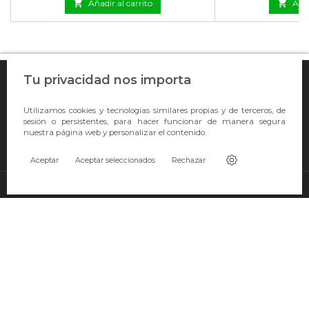

Añadir al carrito

Añad

Tu privacidad nos importa
COMPRA ONLINE

Utilizamos cookies y tecnologías similares propias y de terceros, de
EMPRESA
sesión o persistentes, para hacer funcionar de manera segura
nuestra página web y personalizar el contenido.

CONTACTO
Aceptar
Aceptar seleccionados
Rechazar
© Copyright 2026 Showroom Barral S.L.U..