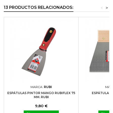
13 PRODUCTOS RELACIONADOS:
<
>
MARCA:
RUBI
MAR
ESPÁTULAS PINTOR MANGO RUBIFLEX 75
ESPÁTULA AC
MM. RUBI
Precio
P
9,80 €
4