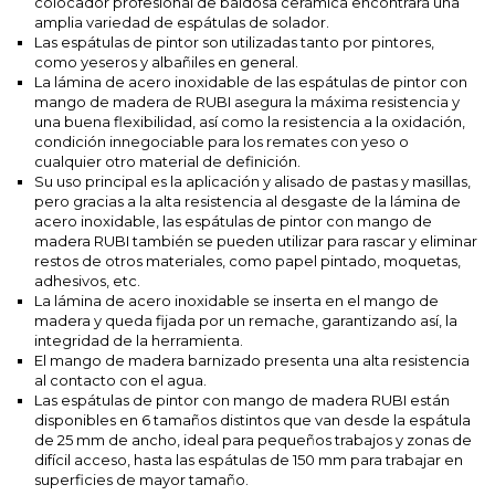
colocador profesional de baldosa cerámica encontrará una
amplia variedad de espátulas de solador.
Las espátulas de pintor son utilizadas tanto por pintores,
como yeseros y albañiles en general.
La lámina de acero inoxidable de las espátulas de pintor con
mango de madera de RUBI asegura la máxima resistencia y
una buena flexibilidad, así como la resistencia a la oxidación,
condición innegociable para los remates con yeso o
cualquier otro material de definición.
Su uso principal es la aplicación y alisado de pastas y masillas,
pero gracias a la alta resistencia al desgaste de la lámina de
acero inoxidable, las espátulas de pintor con mango de
madera RUBI también se pueden utilizar para rascar y eliminar
restos de otros materiales, como papel pintado, moquetas,
adhesivos, etc.
La lámina de acero inoxidable se inserta en el mango de
madera y queda fijada por un remache, garantizando así, la
integridad de la herramienta.
El mango de madera barnizado presenta una alta resistencia
al contacto con el agua.
Las espátulas de pintor con mango de madera RUBI están
disponibles en 6 tamaños distintos que van desde la espátula
de 25 mm de ancho, ideal para pequeños trabajos y zonas de
difícil acceso, hasta las espátulas de 150 mm para trabajar en
superficies de mayor tamaño.