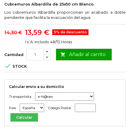
Cubremuros Albardilla de 25x50 cm Blanco.
Los cubremuros Albardilla proporcionan un acabado a doble
pendiente que facilita la evacuación del agua.
13,59 €
14,30 €
5% de descuento
I.V.A. incluido
48/72 Horas
Añadir al carrito

Cantidad

STOCK
Calcular envio a su domicilio
Transportista
Pais
Código Postal