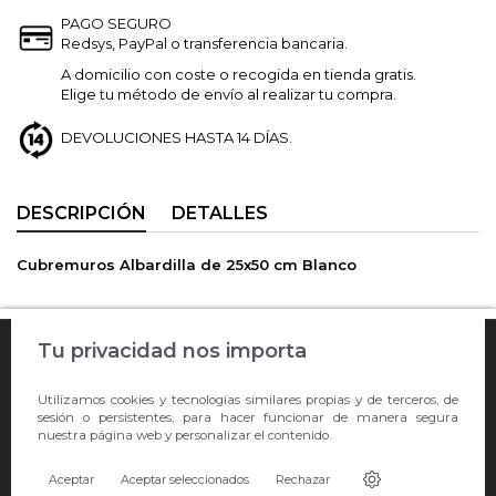
PAGO SEGURO
Redsys, PayPal o transferencia bancaria.
A domicilio con coste o recogida en tienda gratis.
Elige tu método de envío al realizar tu compra.
DEVOLUCIONES HASTA 14 DÍAS.
DESCRIPCIÓN
DETALLES
Cubremuros Albardilla de 25x50 cm Blanco

Tu privacidad nos importa
COMPRA ONLINE

Utilizamos cookies y tecnologías similares propias y de terceros, de
EMPRESA
sesión o persistentes, para hacer funcionar de manera segura
nuestra página web y personalizar el contenido.

CONTACTO
Aceptar
Aceptar seleccionados
Rechazar