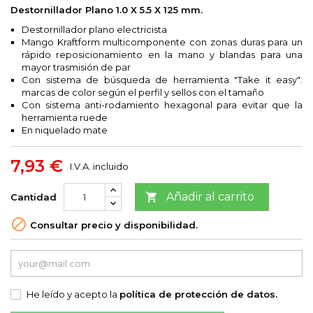
Destornillador Plano 1.0 X 5.5 X 125 mm.
Destornillador plano electricista
Mango Kraftform multicomponente con zonas duras para un
rápido reposicionamiento en la mano y blandas para una
mayor trasmisión de par
Con sistema de búsqueda de herramienta "Take it easy":
marcas de color según el perfil y sellos con el tamaño
Con sistema anti-rodamiento hexagonal para evitar que la
herramienta ruede
En niquelado mate
7,93 €
I.V.A. incluido
Añadir al carrito

Cantidad

Consultar precio y disponibilidad.
He leído y acepto la
política de protección de datos.