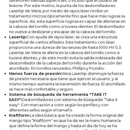
deterioren valiosas superficies, o incluso que el usuario se
lesione. Por este motivo, la punta de los destornilladores
Lasertip de Wera, por medio de rayos láser recibe un
tratamiento microscópicamente fino que hace más rugosa su
superficie. Así, esta superficie rugosa es capaz de aferrarse en
la cabeza del tornillo como si tuviera dientes. El destornillador
no vuelve a deslizarse y escapar de la cabeza del tornillo.
Lasertip:
Con ayuda de rayos láser, se crea una estructura
superficial de cantos afilados. Este tratamiento con láser
proporciona una dureza de las ranuras de hasta 1000 HV 0,3.
Lasertip de Wera se aferra en la cabeza del tornillo como si
tuviera dientes, y de este modo evita la salida indeseada del
destornillador de la cabeza del tornillo durante la acción del
atornillado. En tornillos ranurados, Phillips y Pozidriv.
Menos fuerza de presión
Wera Lasertip disminuye la fuerza
de presión necesaria que tiene que ejercer el usuario, y al
mismo tiempo aumenta la transmisión de fuerza. El atornillado
se hace más confortable y seguro.
Sistema de búsqueda de herramienta "TAKE IT
EASY":
Destornilladores con sistema de búsqueda “Take it
easy": Con marcación a color según los perfiles y con
diferentes sellos según el tamaño.
Kraftform:
La idea básica que ha creado la forma original del
mango tipo “Kraftform" es que ha de ser la mano humana la
que defina la forma del mango y hasta el día de hoy se ha