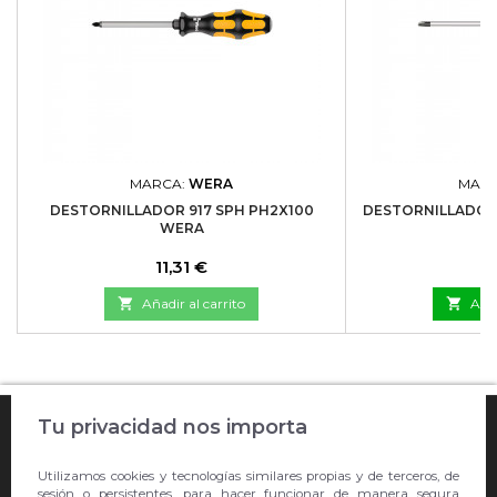
MARCA:
WERA
MAR
DESTORNILLADOR 917 SPH PH2X100
DESTORNILLADOR 
WERA
Precio
P
11,31 €
3

Añadir al carrito

Añad

Tu privacidad nos importa
COMPRA ONLINE

Utilizamos cookies y tecnologías similares propias y de terceros, de
EMPRESA
sesión o persistentes, para hacer funcionar de manera segura