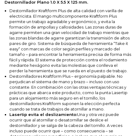
Destornillador Plano 1.0 X 5.5 X 125 mm.
Destornillador Kraftform Plus de alta calidad con varilla de
electricista. El mango multicomponente Kraftform Plus
permite un trabajo agradable y ergonómico, y evita la
formación de ampollas y callosidades. Las zonas duras de
agarre permiten una gran velocidad de trabajo mientras que
las zonas blandas de agarre garantizan la transmisión de altos
pares de giro. Sistema de búsqueda de herramienta “Take it
easy“ con marcas de color según perfiles y marcado del
tamaño – para encontrar la herramienta precisa de forma más
fácil y rápida. El sistema de protección contra el rodamiento
mediante hexágono evita las molestias que conlleva el
perder la herramienta que se rueda en el puesto de trabajo.
Destornilladores Kraftform Plus – ergonomía palpable. No
perjudican el sistema de mano y brazo – incluso con uso
constante. En combinación con las otras ventajas técnicas y
prácticas que abarca este producto, como la punta Lasertip
para un alojamiento más seguro en el tornillo, los
destornilladores Kraftform suponen la elección perfecta
cuando se trata de trabajos de atornillar a mano.
Lasertip evita el deslizamiento:
Una y otra vez puede
ocurrir que al atornillar o desatornillar se deslice el
destornillador y se salga de la cabeza del tornillo. A veces
incluso puede ocurrir que – como consecuencia – se