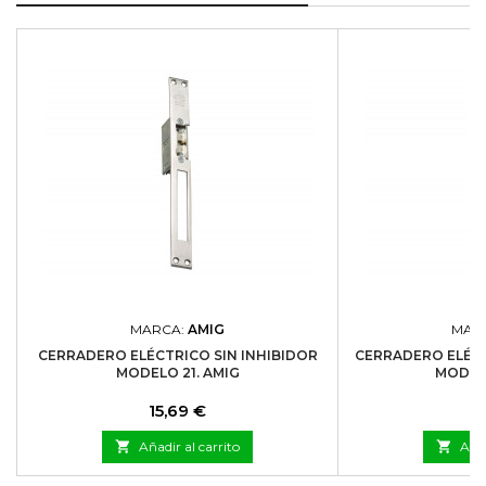
MARCA:
AMIG
MAR
CERRADERO ELÉCTRICO SIN INHIBIDOR
CERRADERO ELÉCT
MODELO 21. AMIG
MODELO
Precio
P
15,69 €
1

Añadir al carrito

Añad