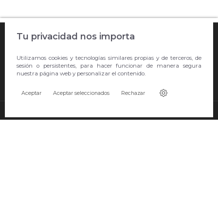

Tu privacidad nos importa
COMPRA ONLINE

Utilizamos cookies y tecnologías similares propias y de terceros, de
EMPRESA
sesión o persistentes, para hacer funcionar de manera segura
nuestra página web y personalizar el contenido.

CONTACTO
Aceptar
Aceptar seleccionados
Rechazar
© Copyright 2026 Showroom Barral S.L.U..