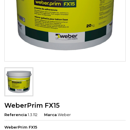
WeberPrim FX15
Referencia
1.3.112
Marca
Weber
WeberPrim FX15