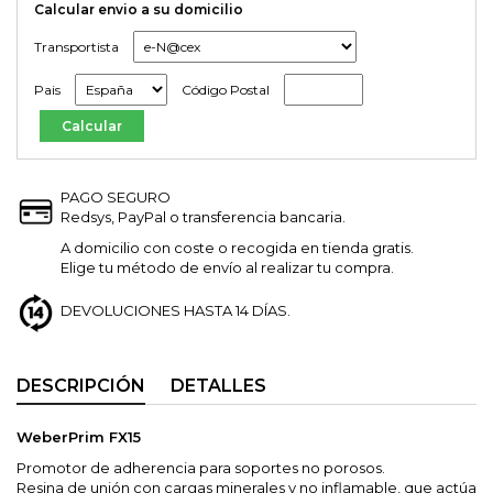
Calcular envio a su domicilio
Transportista
Pais
Código Postal
PAGO SEGURO
Redsys, PayPal o transferencia bancaria.
A domicilio con coste o recogida en tienda gratis.
Elige tu método de envío al realizar tu compra.
DEVOLUCIONES HASTA 14 DÍAS.
DESCRIPCIÓN
DETALLES
WeberPrim FX15
Promotor de adherencia para soportes no porosos.
Resina de unión con cargas minerales y no inflamable, que actúa