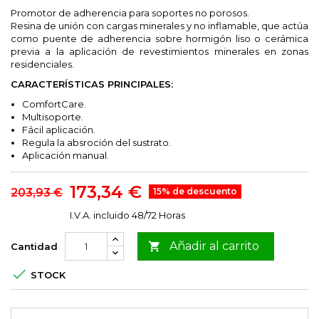
Promotor de adherencia para soportes no porosos.
Resina de unión con cargas minerales y no inflamable, que actúa
como puente de adherencia sobre hormigón liso o cerámica
previa a la aplicación de revestimientos minerales en zonas
residenciales.
CARACTERÍSTICAS PRINCIPALES:
ComfortCare.
Multisoporte.
Fácil aplicación.
Regula la absroción del sustrato.
Aplicación manual.
173,34 €
203,93 €
15% de descuento
I.V.A. incluido
48/72 Horas
Añadir al carrito

Cantidad

STOCK