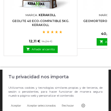
MARCA:
KERAKOLL
MARCA
GEOLITE 40 ECO-COMPATIBLE 5KG.
GEOMORTERO GEO
KERAKOLL
Preci
40,12
Precio
Precio
12,11 €
14,24 €

Añad
base

Añadir al carrito

Tu privacidad nos importa
COMPRA ONLINE

Utilizamos cookies y tecnologías similares propias y de terceros, de
EMPRESA
sesión o persistentes, para hacer funcionar de manera segura
nuestra página web y personalizar el contenido.

CONTACTO
Aceptar
Aceptar seleccionados
Rechazar