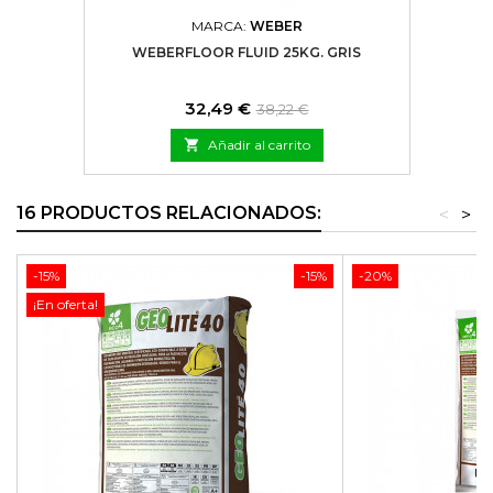
MARCA:
WEBER
WEBERFLOOR FLUID 25KG. GRIS
Precio
Precio
32,49 €
38,22 €
base

Añadir al carrito
16 PRODUCTOS RELACIONADOS:
<
>
-15%
-15%
-20%
¡En oferta!