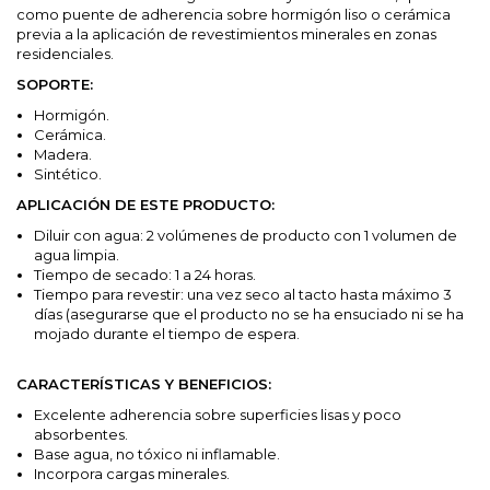
como puente de adherencia sobre hormigón liso o cerámica
previa a la aplicación de revestimientos minerales en zonas
residenciales.
SOPORTE:
Hormigón.
Cerámica.
Madera.
Sintético.
APLICACIÓN DE ESTE PRODUCTO:
Diluir con agua: 2 volúmenes de producto con 1 volumen de
agua limpia.
Tiempo de secado: 1 a 24 horas.
Tiempo para revestir: una vez seco al tacto hasta máximo 3
días (asegurarse que el producto no se ha ensuciado ni se ha
mojado durante el tiempo de espera.
CARACTERÍSTICAS Y BENEFICIOS:
Excelente adherencia sobre superficies lisas y poco
absorbentes.
Base agua, no tóxico ni inflamable.
Incorpora cargas minerales.