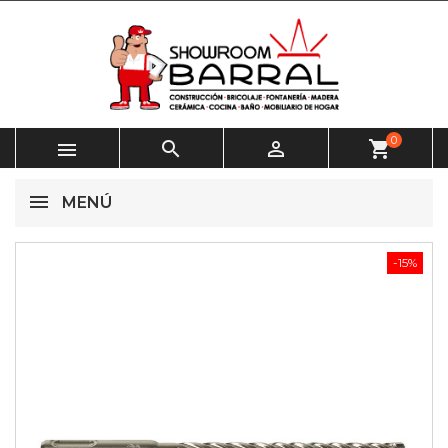
0



shopping_cart
MENÚ
-15%