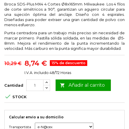
Broca SDS-Plus MX4 4 Cortes Ø8x165mm. Milwaukee. Los 4 filos
de corte simétricos a 90°, garantizan un agujero circular para
una sujeción óptima del anclaje. Diseño con 4 espirales.
Diseñadas para poder extraer una gran cantidad de polvo con
menos esfuerzo.
Punta centradora para un trabajo más preciso sin necesidad de
marcar primero. Pastilla sólida soldada, en las medidas de Ø5-
8mm. Mejora el rendimiento de la punta incrementando la
velocidad. Más carburo en la punta significa mayor durabilidad.
8,74 €
10,29 €
15% de descuento
I.V.A. incluido
48/72 Horas
Añadir al carrito

Cantidad

STOCK
Calcular envio a su domicilio
Transportista