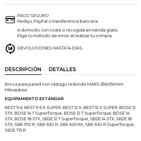
PAGO SEGURO
Redsys, PayPal o transferencia bancaria.
A domicilio con coste o recogida en tienda gratis.
Elige tu método de envío al realizar tu compra.
DEVOLUCIONES HASTA 14 DÍAS.
DESCRIPCIÓN
DETALLES
Broca para pared con vástago redondo MARS Ø6x150mm.
Milwaukee.
EQUIPAMIENTO ESTÁNDAR
BEST 9.6, BEST 9.6 X SUPER, BEST 12 X, BEST 12 X SUPER, BDSE 12
STX, BDSE 14 T SuperTorque, BDSE 12 T SuperTorque, BDSE 14
STX, BDSE 18 STX, SB2E 12 T SuperTorque, SB2E 14 STX, SB2E 18
STX, SBE 570 R, SBE 630 R, SBE 635 RX, SBE 630 R SuperTorque,
SB2E 715 R