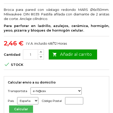
Broca para pared con vástago redondo MARS Ø6x150mm.
Milwaukee. DIN 8039. Pastilla afilada con diamante de 2 aristas
de corte. Anclaje cilíndrico.
Para perforar en ladrillo, azulejos, cerámica, hormigón,
yeso, pizarra y bloques de hormigón celular.
2,46 €
I.V.A. incluido
48/72 Horas
Añadir al carrito

Cantidad

STOCK
Calcular envio a su domicilio
Transportista
Pais
Código Postal