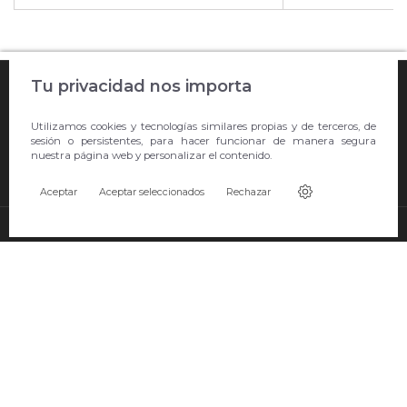

Tu privacidad nos importa
COMPRA ONLINE

Utilizamos cookies y tecnologías similares propias y de terceros, de
EMPRESA
sesión o persistentes, para hacer funcionar de manera segura
nuestra página web y personalizar el contenido.

CONTACTO
Aceptar
Aceptar seleccionados
Rechazar
© Copyright 2026 Showroom Barral S.L.U..