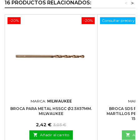
16 PRODUCTOS RELACIONADOS:
<
>
-20%
-20%
Consultar precio y di
MARCA:
MILWAUKEE
MARC
BROCA PARA METAL HSSGC Ø2.5X57MM.
BROCA SDS PL
MILWAUKEE
MARTILLOS PER
150
Precio
Precio
P
2,42 €
9
3,03 €
base

Añadir al carrito

Añad