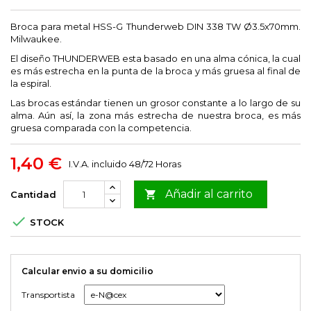
Broca para metal HSS-G Thunderweb DIN 338 TW Ø3.5x70mm.
Milwaukee.
El diseño THUNDERWEB esta basado en una alma cónica, la cual
es más estrecha en la punta de la broca y más gruesa al final de
la espiral.
Las brocas estándar tienen un grosor constante a lo largo de su
alma. Aún así, la zona más estrecha de nuestra broca, es más
gruesa comparada con la competencia.
1,40 €
I.V.A. incluido
48/72 Horas
Añadir al carrito

Cantidad

STOCK
Calcular envio a su domicilio
Transportista