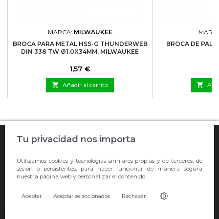
MARCA:
MILWAUKEE
MARC
BROCA PARA METAL HSS-G THUNDERWEB
BROCA DE PALA
DIN 338 TW Ø1.0X34MM. MILWAUKEE
EI
Precio
P
1,57 €
2

Añadir al carrito

Añad

Tu privacidad nos importa
COMPRA ONLINE

Utilizamos cookies y tecnologías similares propias y de terceros, de
EMPRESA
sesión o persistentes, para hacer funcionar de manera segura
nuestra página web y personalizar el contenido.

CONTACTO
Aceptar
Aceptar seleccionados
Rechazar
© Copyright 2026 Showroom Barral S.L.U..