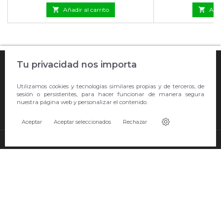

Añadir al carrito

Añad

Tu privacidad nos importa
COMPRA ONLINE

Utilizamos cookies y tecnologías similares propias y de terceros, de
EMPRESA
sesión o persistentes, para hacer funcionar de manera segura
nuestra página web y personalizar el contenido.

CONTACTO
Aceptar
Aceptar seleccionados
Rechazar
© Copyright 2026 Showroom Barral S.L.U..