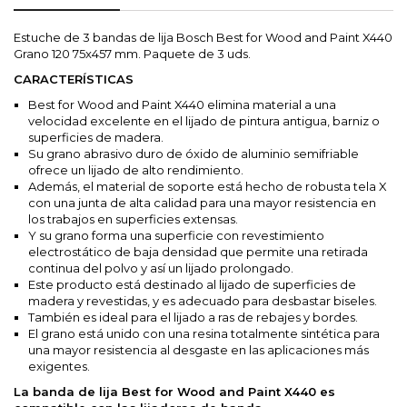
Estuche de 3 bandas de lija Bosch Best for Wood and Paint X440
Grano 120 75x457 mm. Paquete de 3 uds.
CARACTERÍSTICAS
Best for Wood and Paint X440 elimina material a una
velocidad excelente en el lijado de pintura antigua, barniz o
superficies de madera.
Su grano abrasivo duro de óxido de aluminio semifriable
ofrece un lijado de alto rendimiento.
Además, el material de soporte está hecho de robusta tela X
con una junta de alta calidad para una mayor resistencia en
los trabajos en superficies extensas.
Y su grano forma una superficie con revestimiento
electrostático de baja densidad que permite una retirada
continua del polvo y así un lijado prolongado.
Este producto está destinado al lijado de superficies de
madera y revestidas, y es adecuado para desbastar biseles.
También es ideal para el lijado a ras de rebajes y bordes.
El grano está unido con una resina totalmente sintética para
una mayor resistencia al desgaste en las aplicaciones más
exigentes.
La banda de lija Best for Wood and Paint X440 es