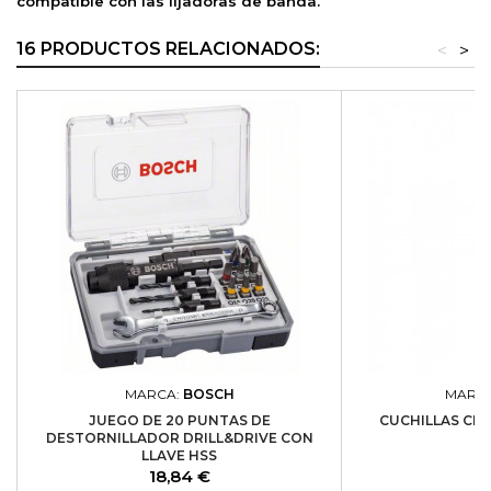
compatible con las lijadoras de banda.
16 PRODUCTOS RELACIONADOS:
<
>
MARCA:
BOSCH
MARC
JUEGO DE 20 PUNTAS DE
CUCHILLAS CEPI
DESTORNILLADOR DRILL&DRIVE CON
EI
LLAVE HSS
Precio
Pr
18,84 €
10